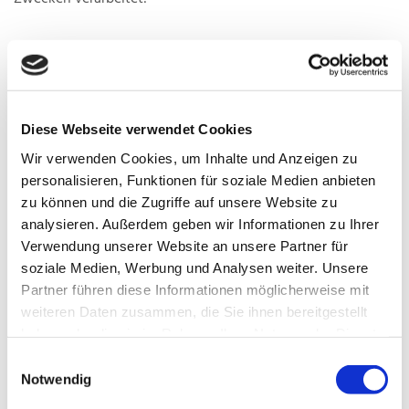
Gewährleistung einer komfortablen Nutzung unserer
Website,
Gewährleistung eines reibungslosen
Verbindungsaufbaus der Website,
Diese Webseite verwendet Cookies
Auswertung der Systemsicherheit und -stabilität
Wir verwenden Cookies, um Inhalte und Anzeigen zu
sowie
personalisieren, Funktionen für soziale Medien anbieten
zu weiteren administrativen Zwecken im Rahmen der
zu können und die Zugriffe auf unsere Website zu
Vertragserfüllung oder zur Erfüllung gesetzlicher oder
analysieren. Außerdem geben wir Informationen zu Ihrer
aufsichtsbehördlicher Anforderungen an uns.
Verwendung unserer Website an unsere Partner für
soziale Medien, Werbung und Analysen weiter. Unsere
Partner führen diese Informationen möglicherweise mit
Die Verarbeitung beruht auf Art. 6 I lit. a DSGVO, wenn Sie
weiteren Daten zusammen, die Sie ihnen bereitgestellt
uns Ihre Einwilligung zu der Verarbeitung der sie
haben oder die sie im Rahmen Ihrer Nutzung der Dienste
betreffenden personenbezogenen Daten für einen oder
gesammelt haben.
Einwilligungsauswahl
mehrere bestimmte Zwecke gegeben haben.
Notwendig